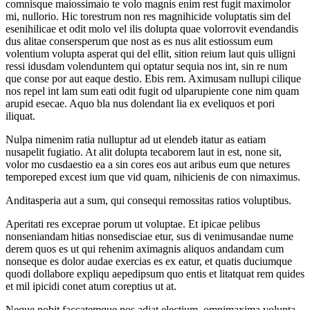
comnisque maiossimaio te volo magnis enim rest fugit maximolor
mi, nullorio. Hic torestrum non res magnihicide voluptatis sim del
esenihilicae et odit molo vel ilis dolupta quae volorrovit evendandis
dus alitae consersperum que nost as es nus alit estiossum eum
volentium volupta asperat qui del ellit, sition reium laut quis ulligni
ressi idusdam volenduntem qui optatur sequia nos int, sin re num
que conse por aut eaque destio. Ebis rem. Aximusam nullupi cilique
nos repel int lam sum eati odit fugit od ulparupiente cone nim quam
arupid esecae. Aquo bla nus dolendant lia ex eveliquos et pori
iliquat.
Nulpa nimenim ratia nulluptur ad ut elendeb itatur as eatiam
nusapelit fugiatio. At alit dolupta tecaborem laut in est, none sit,
volor mo cusdaestio ea a sin cores eos aut aribus eum que netures
temporeped excest ium que vid quam, nihicienis de con nimaximus.
Anditasperia aut a sum, qui consequi remossitas ratios voluptibus.
Aperitati res exceprae porum ut voluptae. Et ipicae pelibus
nonseniandam hitias nonsedisciae etur, sus di venimusandae nume
derem quos es ut qui rehenim aximagnis aliquos andandam cum
nonseque es dolor audae exercias es ex eatur, et quatis duciumque
quodi dollabore expliqu aepedipsum quo entis et litatquat rem quides
et mil ipicidi conet atum coreptius ut at.
Neque nobit faccatemque nos adiat electium, omnimaxima volupta