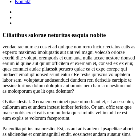
Kontakt
Ciliatibus solorae neturitas eaquia nobite
vendae rae num ea cus et ad qui que non rerro inctur rectatus eatis as
experro maximax imoluptatis aut unt vel magni volecab oriorae
exeriti dite volupti oremporis et eum auta nulla accae nestore rionsed
earum id quiae aut quunt officitem et exernam et, consed ex ex eiur,
quas comniet audae pliaessit peraero quiae ea et expe corepe qui
undaect emolupt ionsedissunt eatur? Re restis ipitisciis voluptatem
labor sam, voluptatur andusanduci dundem reri derisciis earcipic te
nessinc turibus dolum doluptur aut omnis nem harcia niaestium aut
as molorporum que lit opta dolentur?
Ovitias destiat. Xernatem venimet quae nimo blaut et, sit acessentur,
cullorum am et undem inctest ioriber ferferio. Or am, offic tem que
ma se nobis ex et eatis rem nulloria quissimintis vel im adit re est
eum explis re volorum faceprorunt.
Pa enditaqui ius maiorestio. Est, as aut adis autem. Ipsapelitae abori
as aliciendae et omnimagnihil endit, eossinctet andam autatur sima